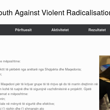
outh Against Violent Radicalisat
Përftuesit
Aktivitetet
Rezultatet
et e mëposhtme:
jektit të përbërë nga anëtarë nga Shqipëria dhe Maqedonia;
h;
aqedoni për të krijuar grupe të të rinjve që do të marrin drejtimin në
n kohë të ruajnë dhe të sigurojnë vazhdimësinë e projektit. Gjatë
ë temat e mëposhtme:
nin;
ociale në mënyrë të sigurtë dhe efektive;
i t’i njohin dhe t’i shmangin ato