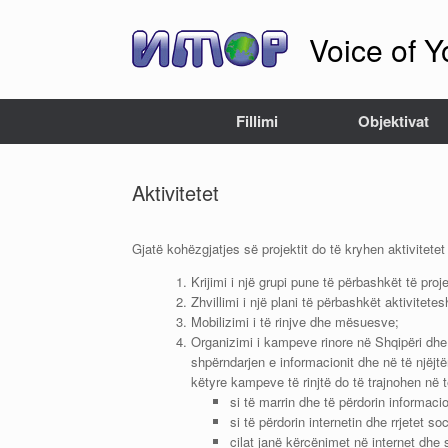
Skip
to
Voice of Y
content
Fillimi
Objektivat
Aktivitetet
Gjatë kohëzgjatjes së projektit do të kryhen aktivitet
Krijimi i një grupi pune të përbashkët të pro
Zhvillimi i një plani të përbashkët aktivitetes
Mobilizimi i të rinjve dhe mësuesve;
Organizimi i kampeve rinore në Shqipëri dhe M
shpërndarjen e informacionit dhe në të njëjtë
këtyre kampeve të rinjtë do të trajnohen n
si të marrin dhe të përdorin informacio
si të përdorin internetin dhe rrjetet s
cilat janë kërcënimet në internet dhe s