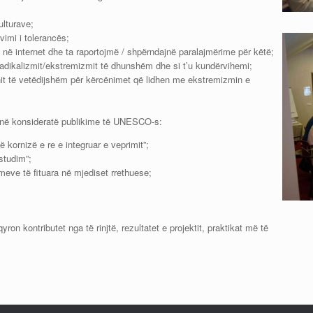
ulturave;
imi i tolerancës;
n në internet dhe ta raportojmë / shpërndajnë paralajmërime për këtë;
radikalizmit/ekstremizmit të dhunshëm dhe si t’u kundërvihemi;
nit të vetëdijshëm për kërcënimet që lidhen me ekstremizmin e
rë në konsideratë publikime të UNESCO-s:
ë kornizë e re e integruar e veprimit”;
 studim”;
meve të fituara në mjediset rrethuese;
yron kontributet nga të rinjtë, rezultatet e projektit, praktikat më të