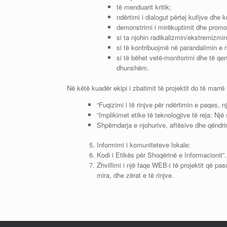
të menduarit kritik;
ndërtimi i dialogut përtej kufijve dhe k
demonstrimi i mirëkuptimit dhe promov
si ta njohin radikalizmin/ekstremizmi
si të kontribuojmë në parandalimin e 
si të bëhet vetë-monitorimi dhe të qe
dhunshëm.
Në këtë kuadër ekipi i zbatimit të projektit do të mar
“Fuqizimi i të rinjve për ndërtimin e paqes, nj
“Implikimet etike të teknologjive të reja: Një
Shpërndarja e njohurive, aftësive dhe qëndri
Informimi i komuniteteve lokale;
Kodi i Etikës për Shoqërinë e Informacionit”.
Zhvillimi i një faqe WEB-i të projektit që pasq
mira, dhe zërat e të rinjve.